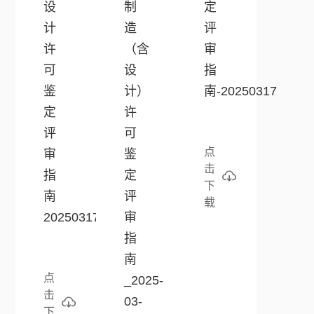
设
制
定
计
造
评
许
（含
审
可
设
指
鉴
计）
南-20250317
定
许
评
可
点
审
鉴
击
指
定
下
南
评
载
20250317
审
指
南
点
_2025-
击
03-
下