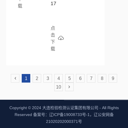
17
载
点
击
下
载
1
2
3
4
5
6
7
8
9
10
Copyright © 2024 大连检验检测认证集团有限公司 - All Rights
Reserved 备案号：辽ICP备19008733号-1，辽公安网备
21020202000371号